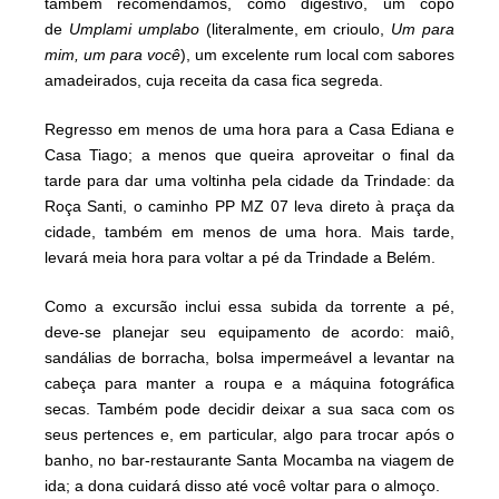
também recomendamos, como digestivo, um copo
de
Umplami umplabo
(literalmente, em crioulo,
Um para
mim, um para você
), um excelente rum local com sabores
amadeirados, cuja receita da casa fica segreda.
Regresso em menos de uma hora para a Casa Ediana e
Casa Tiago; a menos que queira aproveitar o final da
tarde para dar uma voltinha pela cidade da Trindade: da
Roça Santi, o caminho PP MZ 07 leva direto à praça da
cidade, também em menos de uma hora. Mais tarde,
levará meia hora para voltar a pé da Trindade a Belém.
Como a excursão inclui essa subida da torrente a pé,
deve-se planejar seu equipamento de acordo: maiô,
sandálias de borracha, bolsa impermeável a levantar na
cabeça para manter a roupa e a máquina fotográfica
secas. Também pode decidir deixar a sua saca com os
seus pertences e, em particular, algo para trocar após o
banho, no bar-restaurante Santa Mocamba na viagem de
ida; a dona cuidará disso até você voltar para o almoço.