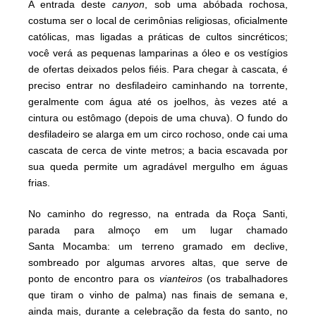
A entrada deste
canyon
, sob uma abóbada rochosa,
costuma ser o local de cerimônias religiosas, oficialmente
católicas, mas ligadas a práticas de cultos sincréticos;
você verá as pequenas lamparinas a óleo e os vestígios
de ofertas deixados pelos fiéis. Para chegar à cascata, é
preciso entrar no desfiladeiro caminhando na torrente,
geralmente com água até os joelhos, às vezes até a
cintura ou estômago (depois de uma chuva). O fundo do
desfiladeiro se alarga em um circo rochoso, onde cai uma
cascata de cerca de vinte metros; a bacia escavada por
sua queda permite um agradável mergulho em águas
frias.
No caminho do regresso, na entrada da Roça Santi,
parada para almoço em um lugar chamado
Santa Mocamba: um terreno gramado em declive,
sombreado por algumas arvores altas, que serve de
ponto de encontro para os
vianteiros
(os trabalhadores
que tiram o vinho de palma) nas finais de semana e,
ainda mais, durante a celebração da festa do santo, no