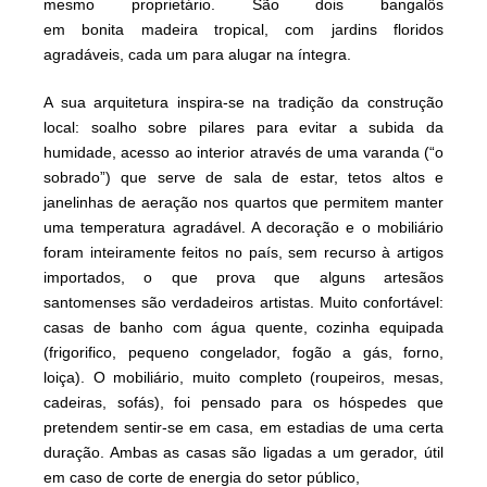
mesmo
proprietário
. São dois bangalôs
em
bonita
madeira tropical, com jardins floridos
agradáveis, cada um para alugar na íntegra.
A sua arquitetura inspira-se na tradição da construção
local: soalho sobre pilares para evitar a subida da
humidade, acesso ao interior através de uma varanda (“o
sobrado”) que serve de sala de estar, tetos altos e
janelinhas de aeração nos quartos que permitem manter
uma temperatura agradável. A decoração e o mobiliário
foram inteiramente feitos no país, sem recurso à artigos
importados, o que prova que alguns artesãos
santomenses são verdadeiros artistas. Muito confortável:
casas de banho com água quente, cozinha equipada
(frigorifico, pequeno congelador, fogão a gás, forno,
loiça). O mobiliário, muito completo (roupeiros, mesas,
cadeiras, sofás), foi pensado para os hóspedes que
pretendem sentir-se em casa, em estadias de uma certa
duração. Ambas as casas são ligadas a um gerador, útil
em caso de corte de energia do setor público,